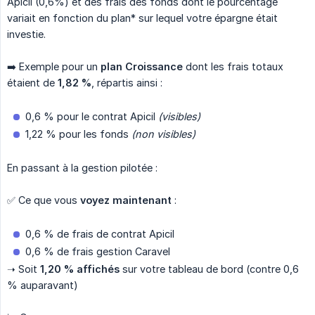
Apicil (0,6%) et des frais des fonds dont le pourcentage
variait en fonction du plan* sur lequel votre épargne était
investie.
➡️ Exemple pour un
plan Croissance
dont les frais totaux
étaient de
1,82 %
, répartis ainsi :
0,6 % pour le contrat Apicil
(visibles)
1,22 % pour les fonds
(non visibles)
En passant à la gestion pilotée :
✅ Ce que vous
voyez maintenant
:
0,6 % de frais de contrat Apicil
0,6 % de frais gestion Caravel
➝ Soit
1,20 % affichés
sur votre tableau de bord (contre 0,6
% auparavant)