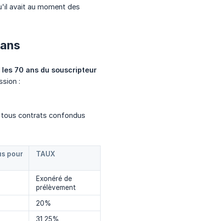
u'il avait au moment des
 ans
 les 70 ans du souscripteur
ssion :
, tous contrats confondus
us pour
TAUX
Exonéré de
prélèvement
20%
31,25%