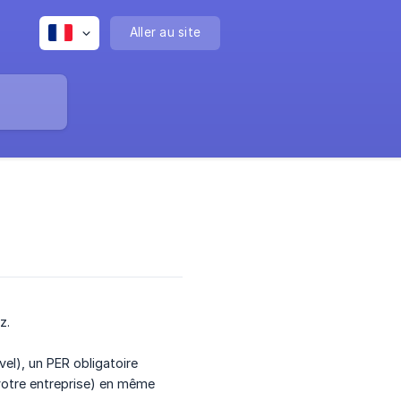
Aller au site
z.
vel), un PER obligatoire
 votre entreprise) en même